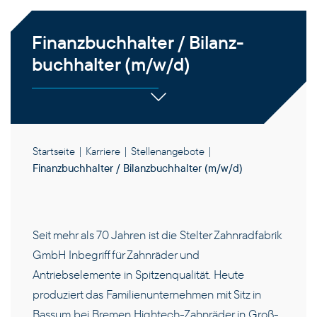
Finanz­buchhalter / Bilanz­
buchhalter (m/w/d)
Startseite
|
Karriere
|
Stellenangebote
|
Finanz­buchhalter / Bilanz­buchhalter (m/w/d)
Seit mehr als 70 Jahren ist die Stelter Zahnradfabrik
GmbH Inbegriff für Zahnräder und
Antriebselemente in Spitzenqualität. Heute
produziert das Familienunternehmen mit Sitz in
Bassum bei Bremen Hightech-Zahnräder in Groß-