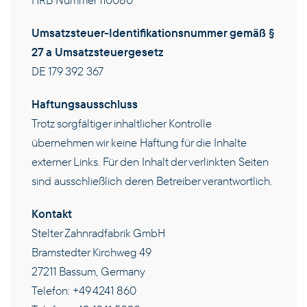
HRB Nummer 110080
UNTERNEHMEN
Umsatzsteuer-Identifikationsnummer gemäß §
27 a Umsatzsteuergesetz
KARRIERE
DE 179 392 367
Haftungsausschluss
KONTAKT
Trotz sorgfältiger inhaltlicher Kontrolle
übernehmen wir keine Haftung für die Inhalte
DE
externer Links. Für den Inhalt der verlinkten Seiten
sind ausschließlich deren Betreiber verantwortlich.
Kontakt
Stelter Zahnradfabrik GmbH
Bramstedter Kirchweg 49
27211 Bassum, Germany
Telefon: +49 4241 860