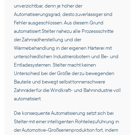
unverzichtbar, denn je höher der
KARRIERE
Automatisierungsgrad, desto zuverlässiger sind
Fehler ausgeschlossen. Aus diesem Grund
KONTAKT
automatisiert Stelter nahezu alle Prozessschritte
der Zahnradherstellung und der
Wärmebehandlung in der eigenen Härterei mit
DE
unterschiedlichen Industrierobotern und Be- und
Entladesystemen. Stelter macht keinen
Unterschied bei der Größe der zu bewegenden
Bauteile und bewegt selbst tonnenschwere
Zahnräder für die Windkraft- und Bahnindustrie voll
automatisiert.
Die konsequente Automatisierung setzt sich bei
Stelter mit einer intelligenten Rohteilezuführung in
der Automotive-Großserienproduktion fort, indem