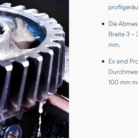
profilgerä
Die Abmess
Breite 3 –
mm.
Es sind Pr
Durchmess
100 mm mö