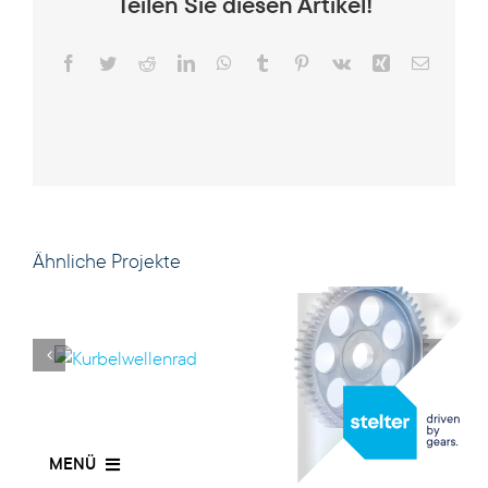
Teilen Sie diesen Artikel!
DE
Facebook
Twitter
Reddit
LinkedIn
WhatsApp
Tumblr
Pinterest
Vk
Xing
E-
Mail
Ähnliche Projekte
MENÜ