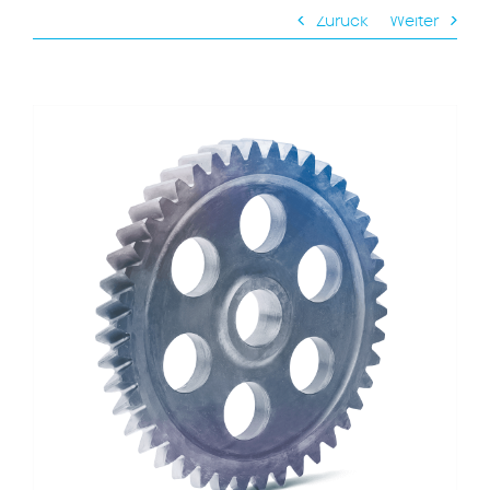
Zurück
Weiter
View
Larger
Image