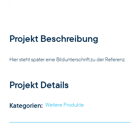
PRODUKTE
Projekt Beschreibung
KOMPETENZEN
Hier steht später eine Bildunterschrift zu der Referenz.
UNTERNEHMEN
Projekt Details
KARRIERE
Kategorien:
Weitere Produkte
KONTAKT
DE