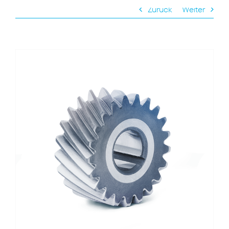
Zurück
Weiter
View
Larger
Image