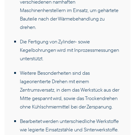
verschiedenen namhaften
Maschinenherstellern im Einsatz, um gehärtete
PRODUKTE
Bauteile nach der Wärmebehandlung zu
drehen.
KOMPETENZEN
Die Fertigung von Zylinder- sowie
Kegelbohrungen wird mit Inprozessmessungen
UNTERNEHMEN
unterstützt.
KARRIERE
Weitere Besonderheiten sind das
lageorientierte Drehen mit einem
Zentrumsversatz, in dem das Werkstück aus der
KONTAKT
Mitte gespannt wird, sowie das Trockendrehen
ohne Kühlschmiermittel bei der Zerspanung.
DE
Bearbeitet werden unterschiedliche Werkstoffe
wie legierte Einsatzstähle und Sinterwerkstoffe.