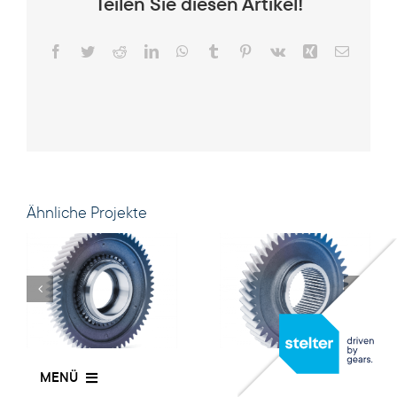
Teilen Sie diesen Artikel!
DE
Facebook
Twitter
Reddit
LinkedIn
WhatsApp
Tumblr
Pinterest
Vk
Xing
E-
Mail
Ähnliche Projekte
MENÜ