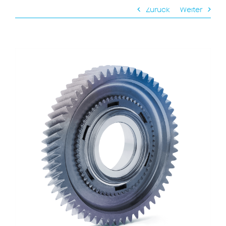
Zurück
Weiter
View
Larger
Image