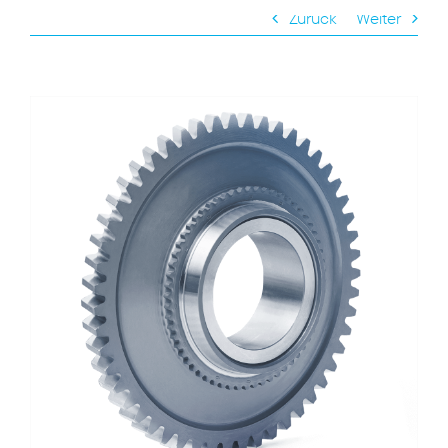
Zurück
Weiter
View
Larger
Image