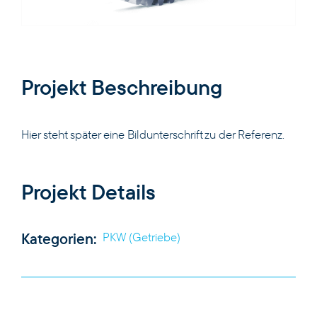
Projekt Beschreibung
PRODUKTE
KOMPETENZEN
Hier steht später eine Bildunterschrift zu der Referenz.
UNTERNEHMEN
Projekt Details
KARRIERE
Kategorien:
PKW (Getriebe)
KONTAKT